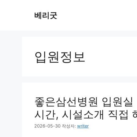
컨
텐
베리굿
츠
로
건
너
뛰
입원정보
기
좋은삼선병원 입원실 
시간, 시설소개 직접
2026-05-30
작성자:
writer