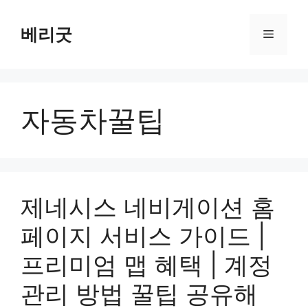
컨
텐
베리굿
메
츠
로
뉴
건
너
자동차꿀팁
뛰
기
제네시스 네비게이션 홈
페이지 서비스 가이드 |
프리미엄 맵 혜택 | 계정
관리 방법 꿀팁 공유해