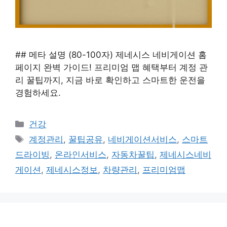
## 메타 설명 (80-100자) 제네시스 네비게이션 홈
페이지 완벽 가이드! 프리미엄 맵 혜택부터 계정 관
리 꿀팁까지, 지금 바로 확인하고 스마트한 운전을
경험하세요.
카
건강
테
태
계정관리
,
꿀팁공유
,
네비게이션서비스
,
스마트
고
그
드라이빙
,
온라인서비스
,
자동차꿀팁
,
제네시스네비
리
게이션
,
제네시스정보
,
차량관리
,
프리미엄맵