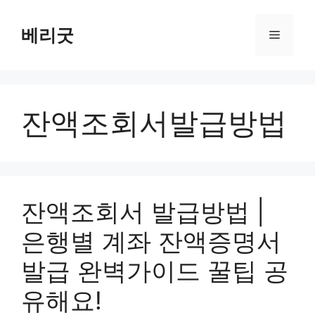
컨
텐
베리굿
메
츠
로
뉴
건
너
잔액조회서발급방법
뛰
기
잔액조회서 발급방법 |
은행별 계좌 잔액증명서
발급 완벽가이드 꿀팁 공
유해요!