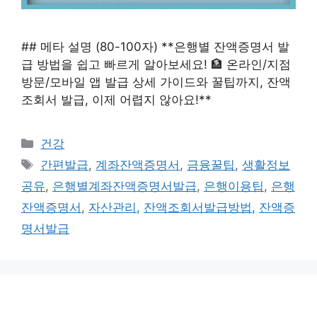
## 메타 설명 (80-100자) **은행별 잔액증명서 발
급 방법을 쉽고 빠르게 알아보세요! 🏦 온라인/지점
방문/모바일 앱 발급 상세 가이드와 꿀팁까지, 잔액
조회서 발급, 이제 어렵지 않아요!**
카
건강
테
태
간편발급
,
계좌잔액증명서
,
금융꿀팁
,
생활정보
고
그
공유
,
은행별계좌잔액증명서발급
,
은행이용팁
,
은행
리
잔액증명서
,
자산관리
,
잔액조회서발급방법
,
잔액증
명서발급