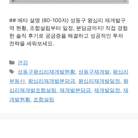
## 메타 설명 (80-100자) 성동구 왕십리 재개발구
역 현황, 조합설립부터 일정, 분담금까지! 직접 경험
한 솔직 후기로 궁금증을 해결하고 성공적인 투자
전략을 세워보세요.
카
건강
테
태
성동구왕십리재개발현황
,
성동구재개발
,
왕십리
고
그
부동산
,
왕십리재개발분담금
,
왕십리재개발일정
,
왕
리
십리재개발조합설립
,
재개발분담금
,
재개발일정
,
재
개발현황
,
조합설립