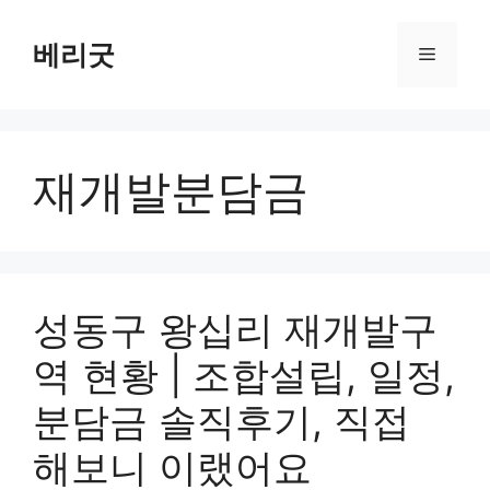
컨
텐
베리굿
메
츠
로
뉴
건
너
재개발분담금
뛰
기
성동구 왕십리 재개발구
역 현황 | 조합설립, 일정,
분담금 솔직후기, 직접
해보니 이랬어요