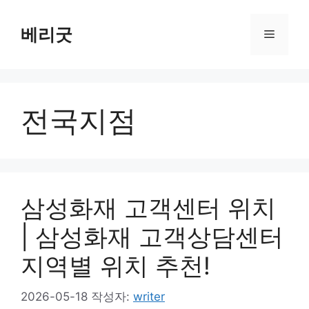
컨
텐
베리굿
메
츠
로
뉴
건
너
전국지점
뛰
기
삼성화재 고객센터 위치
| 삼성화재 고객상담센터
지역별 위치 추천!
2026-05-18
작성자:
writer