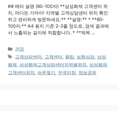
## 메타 설명 (80-100자) **삼성화재 고객센터 위
치, 어디든 가까이! 지역별 고객상담센터 위치 확인
하고 편리하게 방문하세요.** **설명:** * **80-
100자:** A4 용지 기준 2-3줄 정도로, 검색 결과에
서 노출되는 길이에 적합합니다. * **제목 …
카
건강
테
태
고객상담센터
,
고객센터
,
꿀팁
,
보험상담
,
삼성
고
그
화재
,
삼성화재고객상담센터지역별위치
,
삼성화재
리
고객센터위치
,
쉬운찾기
,
전국지점
,
정보공유