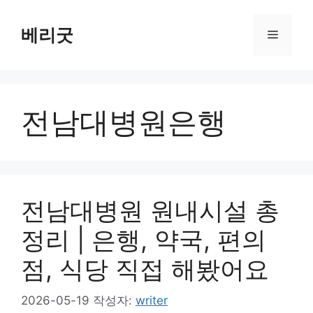
컨
텐
베리굿
메
츠
로
뉴
건
너
전남대병원은행
뛰
기
전남대병원 원내시설 총
정리 | 은행, 약국, 편의
점, 식당 직접 해봤어요
2026-05-19
작성자:
writer