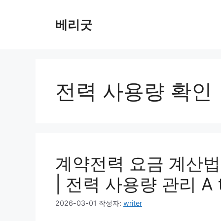
컨
텐
베리굿
츠
로
건
너
뛰
전력 사용량 확인
기
계약전력 요금 계산법
| 전력 사용량 관리 A t
2026-03-01
작성자:
writer