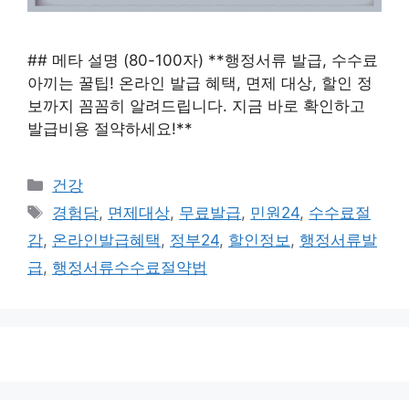
## 메타 설명 (80-100자) **행정서류 발급, 수수료
아끼는 꿀팁! 온라인 발급 혜택, 면제 대상, 할인 정
보까지 꼼꼼히 알려드립니다. 지금 바로 확인하고
발급비용 절약하세요!**
카
건강
테
태
경험담
,
면제대상
,
무료발급
,
민원24
,
수수료절
고
그
감
,
온라인발급혜택
,
정부24
,
할인정보
,
행정서류발
리
급
,
행정서류수수료절약법