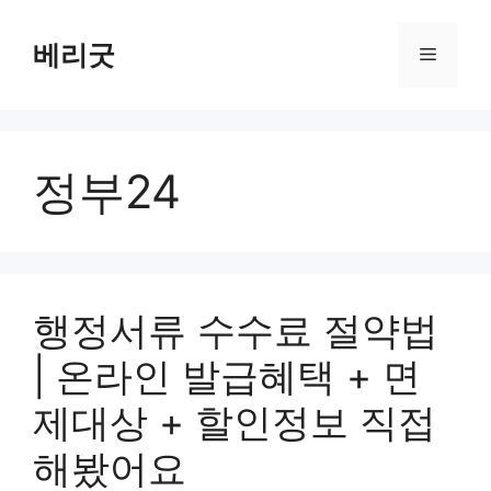
컨
텐
베리굿
메
츠
로
뉴
건
너
정부24
뛰
기
행정서류 수수료 절약법
| 온라인 발급혜택 + 면
제대상 + 할인정보 직접
해봤어요