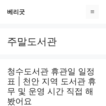
컨
텐
베리굿
메
츠
로
뉴
건
너
주말도서관
뛰
기
청수도서관 휴관일 일정
표 | 천안 지역 도서관 휴
무 및 운영 시간 직접 해
봤어요