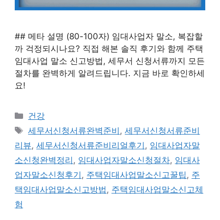
## 메타 설명 (80-100자) 임대사업자 말소, 복잡할
까 걱정되시나요? 직접 해본 솔직 후기와 함께 주택
임대사업 말소 신고방법, 세무서 신청서류까지 모든
절차를 완벽하게 알려드립니다. 지금 바로 확인하세
요!
카
건강
테
태
세무서신청서류완벽준비
,
세무서신청서류준비
고
그
리뷰
,
세무서신청서류준비리얼후기
,
임대사업자말
리
소신청완벽정리
,
임대사업자말소신청절차
,
임대사
업자말소신청후기
,
주택임대사업말소신고꿀팁
,
주
택임대사업말소신고방법
,
주택임대사업말소신고체
험