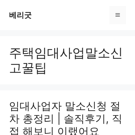
컨
텐
베리굿
메
츠
로
뉴
건
너
주택임대사업말소신
뛰
기
고꿀팁
임대사업자 말소신청 절
차 총정리 | 솔직후기, 직
접 해보니 이랬어요