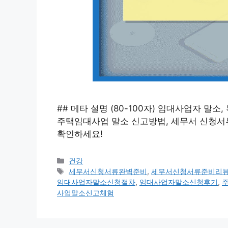
## 메타 설명 (80-100자) 임대사업자 말
주택임대사업 말소 신고방법, 세무서 신청서
확인하세요!
카
건강
테
태
세무서신청서류완벽준비
,
세무서신청서류준비리
고
그
임대사업자말소신청절차
,
임대사업자말소신청후기
,
리
사업말소신고체험