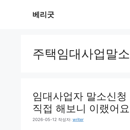
컨
텐
베리굿
츠
로
건
너
뛰
주택임대사업말소
기
임대사업자 말소신청 
직접 해보니 이랬어요
2026-05-12
작성자:
writer