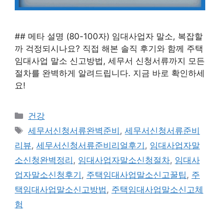
## 메타 설명 (80-100자) 임대사업자 말소, 복잡할
까 걱정되시나요? 직접 해본 솔직 후기와 함께 주택
임대사업 말소 신고방법, 세무서 신청서류까지 모든
절차를 완벽하게 알려드립니다. 지금 바로 확인하세
요!
카
건강
테
태
세무서신청서류완벽준비
,
세무서신청서류준비
고
그
리뷰
,
세무서신청서류준비리얼후기
,
임대사업자말
리
소신청완벽정리
,
임대사업자말소신청절차
,
임대사
업자말소신청후기
,
주택임대사업말소신고꿀팁
,
주
택임대사업말소신고방법
,
주택임대사업말소신고체
험