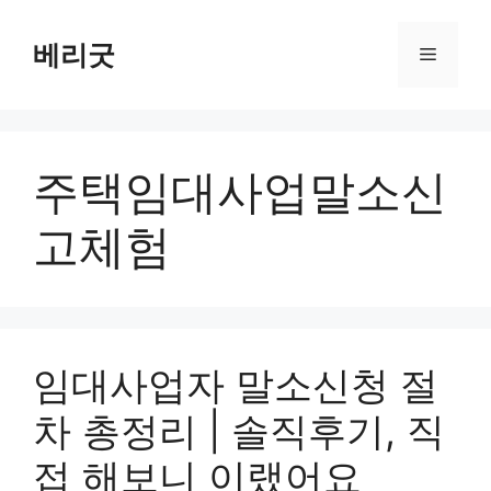
컨
텐
베리굿
메
츠
로
뉴
건
너
주택임대사업말소신
뛰
기
고체험
임대사업자 말소신청 절
차 총정리 | 솔직후기, 직
접 해보니 이랬어요