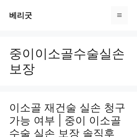
컨
텐
베리굿
메
츠
로
뉴
건
너
중이이소골수술실손
뛰
기
보장
이소골 재건술 실손 청구
가능 여부 | 중이 이소골
수술 실손 보장 솔직후