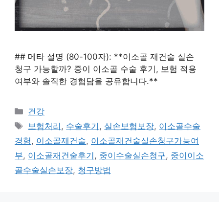
## 메타 설명 (80-100자): **이소골 재건술 실손
청구 가능할까? 중이 이소골 수술 후기, 보험 적용
여부와 솔직한 경험담을 공유합니다.**
카
건강
테
태
보험처리
,
수술후기
,
실손보험보장
,
이소골수술
고
그
경험
,
이소골재건술
,
이소골재건술실손청구가능여
리
부
,
이소골재건술후기
,
중이수술실손청구
,
중이이소
골수술실손보장
,
청구방법