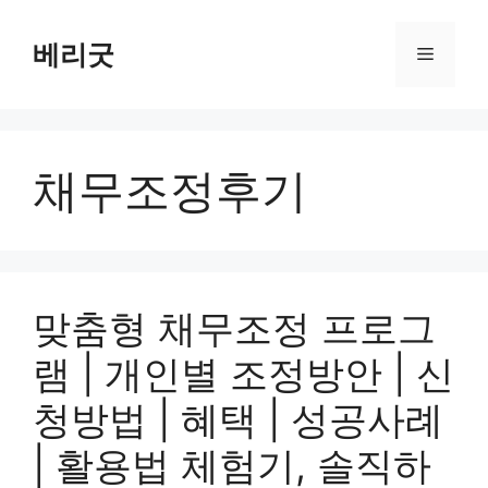
컨
텐
베리굿
메
츠
로
뉴
건
너
채무조정후기
뛰
기
맞춤형 채무조정 프로그
램 | 개인별 조정방안 | 신
청방법 | 혜택 | 성공사례
| 활용법 체험기, 솔직하