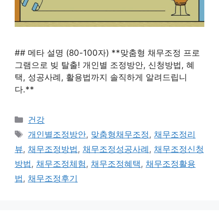
## 메타 설명 (80-100자) **맞춤형 채무조정 프로
그램으로 빚 탈출! 개인별 조정방안, 신청방법, 혜
택, 성공사례, 활용법까지 솔직하게 알려드립니
다.**
카
건강
테
태
개인별조정방안
,
맞춤형채무조정
,
채무조정리
고
그
뷰
,
채무조정방법
,
채무조정성공사례
,
채무조정신청
리
방법
,
채무조정체험
,
채무조정혜택
,
채무조정활용
법
,
채무조정후기