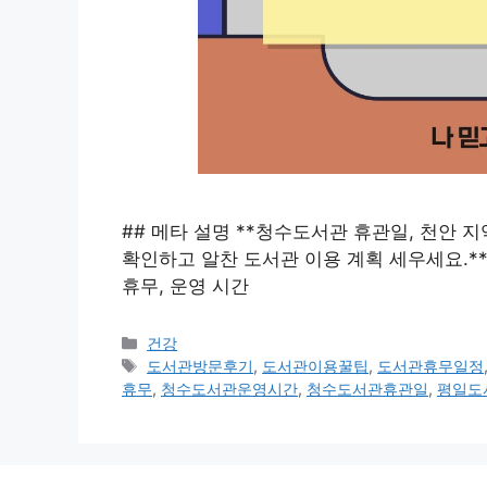
## 메타 설명 **청수도서관 휴관일, 천안 지
확인하고 알찬 도서관 이용 계획 세우세요.**
휴무, 운영 시간
카
건강
테
태
도서관방문후기
,
도서관이용꿀팁
,
도서관휴무일정
고
그
휴무
,
청수도서관운영시간
,
청수도서관휴관일
,
평일도
리