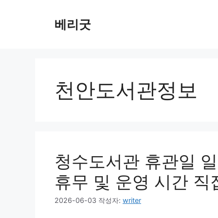
컨
텐
베리굿
츠
로
건
너
뛰
천안도서관정보
기
청수도서관 휴관일 일
휴무 및 운영 시간 
2026-06-03
작성자:
writer