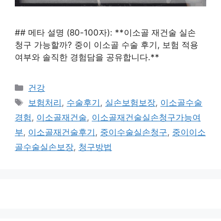
## 메타 설명 (80-100자): **이소골 재건술 실손
청구 가능할까? 중이 이소골 수술 후기, 보험 적용
여부와 솔직한 경험담을 공유합니다.**
카
건강
테
태
보험처리
,
수술후기
,
실손보험보장
,
이소골수술
고
그
경험
,
이소골재건술
,
이소골재건술실손청구가능여
리
부
,
이소골재건술후기
,
중이수술실손청구
,
중이이소
골수술실손보장
,
청구방법