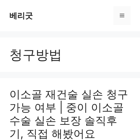
컨
텐
베리굿
메
츠
로
뉴
건
너
청구방법
뛰
기
이소골 재건술 실손 청구
가능 여부 | 중이 이소골
수술 실손 보장 솔직후
기, 직접 해봤어요