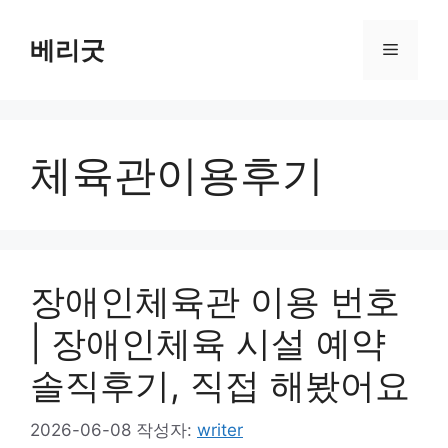
컨
텐
베리굿
메
츠
로
뉴
건
너
체육관이용후기
뛰
기
장애인체육관 이용 번호
| 장애인체육 시설 예약
솔직후기, 직접 해봤어요
2026-06-08
작성자:
writer