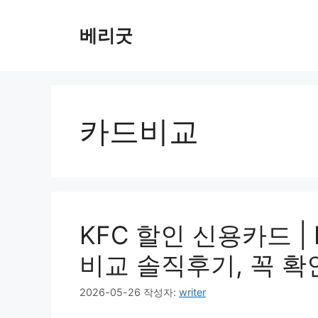
컨
텐
베리굿
츠
로
건
너
뛰
카드비교
기
KFC 할인 신용카드 |
비교 솔직후기, 꼭 확
2026-05-26
작성자:
writer