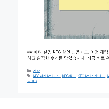
## 메타 설명 KFC 할인 신용카드, 어떤 혜
하고 솔직한 후기를 담았습니다. 지금 바로 확
카
건강
테
태
KFC치킨할인카드
,
KFC할인
,
KFC할인신용카드
,
고
그
드비교
리