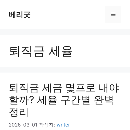
컨
텐
베리굿
메
츠
로
뉴
건
너
퇴직금 세율
뛰
기
퇴직금 세금 몇프로 내야
할까? 세율 구간별 완벽
정리
2026-03-01
작성자:
writer