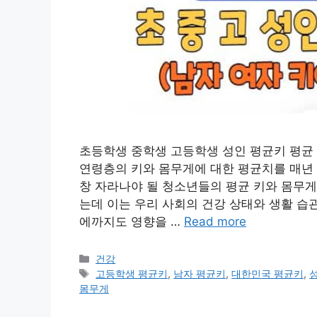
초등학생 중학생 고등학생 성인 평균키 평균
연령층의 키와 몸무게에 대한 평균치를 매년 
창 자라나야 될 청소년들의 평균 키와 몸무
는데 이는 우리 사회의 건강 상태와 생활 습관
에까지도 영향을 …
Read more
카
건강
테
태
고등학생 평균키
,
남자 평균키
,
대한민국 평균키
,
고
그
몸무게
리