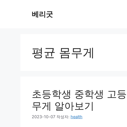
컨
텐
베리굿
츠
로
건
너
뛰
평균 몸무게
기
초등학생 중학생 고등
무게 알아보기
2023-10-07
작성자:
health