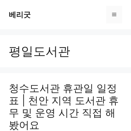
컨
텐
베리굿
메
츠
로
뉴
건
너
평일도서관
뛰
기
청수도서관 휴관일 일정
표 | 천안 지역 도서관 휴
무 및 운영 시간 직접 해
봤어요