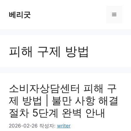
컨
텐
베리굿
메
츠
로
뉴
건
너
피해 구제 방법
뛰
기
소비자상담센터 피해 구
제 방법 | 불만 사항 해결
절차 5단계 완벽 안내
2026-02-26
작성자:
writer