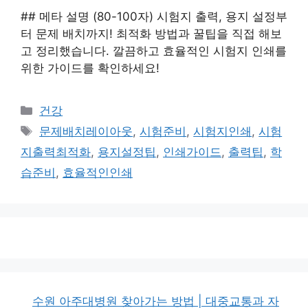
## 메타 설명 (80-100자) 시험지 출력, 용지 설정부
터 문제 배치까지! 최적화 방법과 꿀팁을 직접 해보
고 정리했습니다. 깔끔하고 효율적인 시험지 인쇄를
위한 가이드를 확인하세요!
카
건강
테
태
문제배치레이아웃
,
시험준비
,
시험지인쇄
,
시험
고
그
지출력최적화
,
용지설정팁
,
인쇄가이드
,
출력팁
,
학
리
습준비
,
효율적인인쇄
수원 아주대병원 찾아가는 방법 | 대중교통과 자