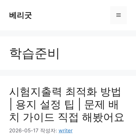
컨
텐
베리굿
메
츠
로
뉴
건
너
학습준비
뛰
기
시험지출력 최적화 방법
| 용지 설정 팁 | 문제 배
치 가이드 직접 해봤어요
2026-05-17
작성자:
writer