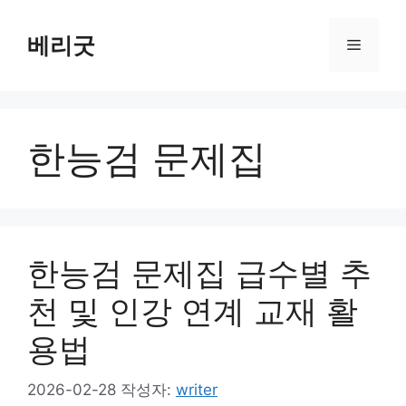
컨
텐
베리굿
메
츠
로
뉴
건
너
한능검 문제집
뛰
기
한능검 문제집 급수별 추
천 및 인강 연계 교재 활
용법
2026-02-28
작성자:
writer