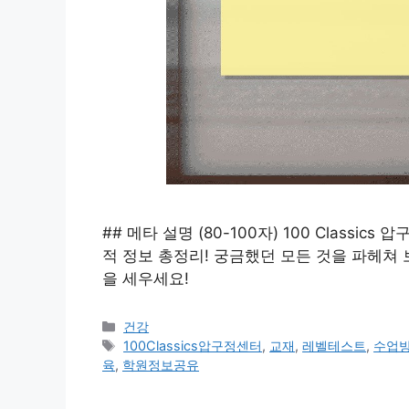
## 메타 설명 (80-100자) 100 Classi
적 정보 총정리! 궁금했던 모든 것을 파헤쳐
을 세우세요!
카
건강
테
태
100Classics압구정센터
,
교재
,
레벨테스트
,
수업
고
그
육
,
학원정보공유
리