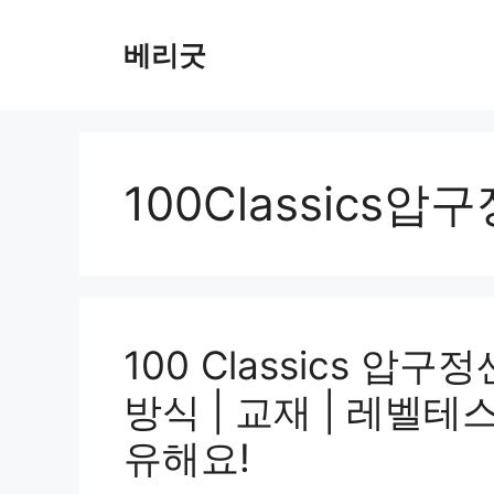
컨
텐
베리굿
츠
로
건
너
뛰
100Classics압
기
100 Classics 압구
방식 | 교재 | 레벨테
유해요!