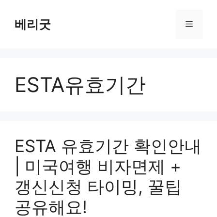
컨
텐
베리굿
메
츠
로
뉴
건
너
ESTA유효기간
뛰
기
ESTA 유효기간 확인안내
| 미국여행 비자면제 +
갱신신청 타이밍, 꿀팁
공유해요!