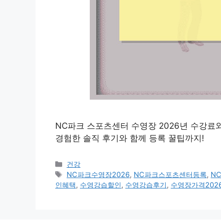
NC파크 스포츠센터 수영장 2026년 수강료
경험한 솔직 후기와 함께 등록 꿀팁까지!
카
건강
테
태
NC파크수영장2026
,
NC파크스포츠센터등록
,
N
고
그
인혜택
,
수영강습할인
,
수영강습후기
,
수영장가격202
리