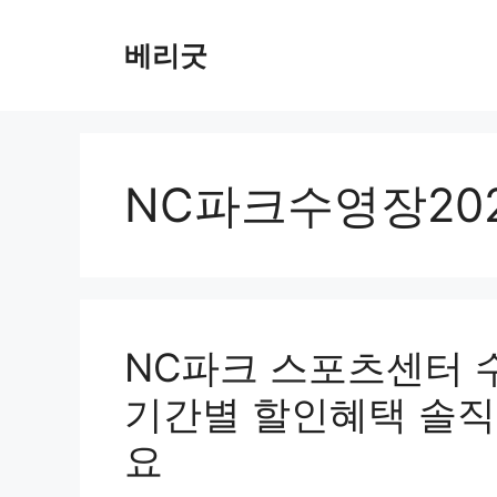
컨
텐
베리굿
츠
로
건
너
뛰
NC파크수영장20
기
NC파크 스포츠센터 수
기간별 할인혜택 솔직
요