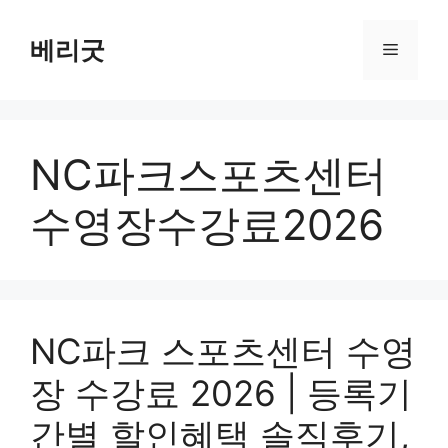
컨
텐
베리굿
메
츠
로
뉴
건
너
NC파크스포츠센터
뛰
기
수영장수강료2026
NC파크 스포츠센터 수영
장 수강료 2026 | 등록기
간별 할인혜택 솔직후기,