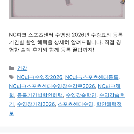
NC파크 스포츠센터 수영장 2026년 수강료와 등록
기간별 할인 혜택을 상세히 알려드립니다. 직접 경
험한 솔직 후기와 함께 등록 꿀팁까지!
카
건강
테
태
NC파크수영장2026
,
NC파크스포츠센터등록
,
고
그
NC파크스포츠센터수영장수강료2026
,
NC파크체
리
험
,
등록기간별할인혜택
,
수영강습할인
,
수영강습후
기
,
수영장가격2026
,
스포츠센터수영
,
할인혜택정
보