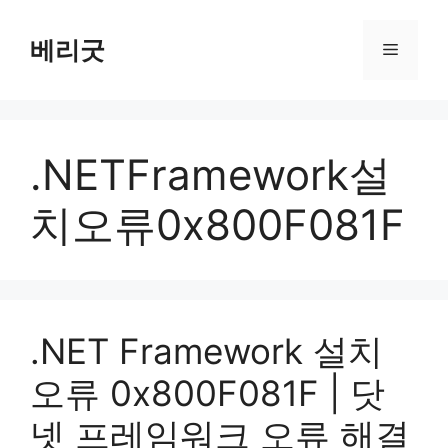
컨
텐
베리굿
메
츠
로
뉴
건
너
.NETFramework설
뛰
기
치오류0x800F081F
.NET Framework 설치
오류 0x800F081F | 닷
넷 프레임워크 오류 해결