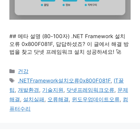
## 메타 설명 (80-100자) .NET Framework 설치
오류 0x800F081F, 답답하셨죠? 이 글에서 해결 방
법을 찾고 닷넷 프레임워크 설치 성공하세요! 🚀
카
건강
테
태
.NETFramework설치오류0x800F081F
,
IT꿀
고
그
팁
,
개발환경
,
기술지원
,
닷넷프레임워크오류
,
문제
리
해결
,
설치실패
,
오류해결
,
윈도우업데이트오류
,
컴
퓨터수리