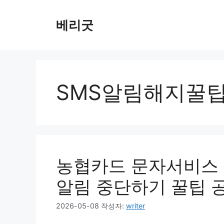
컨
텐
베리굿
츠
로
건
너
뛰
SMS알림해지꿀
기
농협카드 문자서비스 해
알림 중단하기 꿀팁 
2026-05-08
작성자:
writer