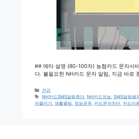
## 메타 설명 (80-100자) 농협카드 문자
다. 불필요한 NH카드 문자 알림, 지금 바로
카
건강
테
태
NH카드SMS알림중단
,
NH카드정보
,
SMS알림해
고
그
자줄이기
,
생활꿀팁
,
정보공유
,
카드문자차단
,
카드이
리