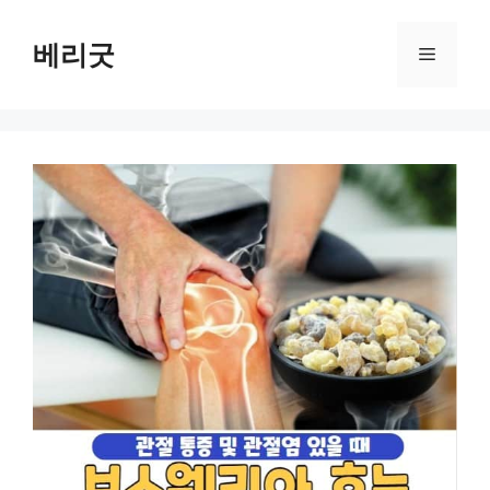
컨
텐
베리굿
메
츠
로
뉴
건
너
뛰
기