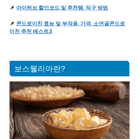
📌
아이허브 할인코드 및 추천템, 직구 방법
📌
콘드로이친 효능 및 부작용, 가격, 소연골콘드로
이친 추천 베스트3
보스웰리아란?