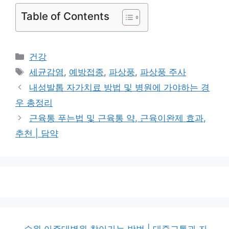
Table of Contents
카
건강
테
태
세균감염
,
예방접종
,
파상풍
,
파상풍 주사
고
그
내성발톱 자가치료 방법 및 병원에 가야하는 경
리
우 총정리
근육통 푸는법 및 근육통 약, 근육이완제 효과,
추천 | 담약
수원 아주대병원 찾아가는 방법 | 대중교통과 자