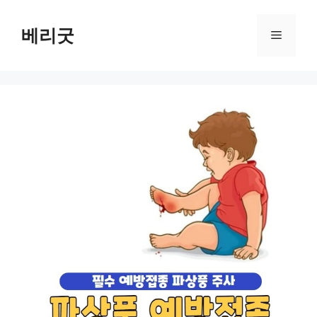
컨
텐
베리굿
메
츠
로
뉴
건
너
뛰
기