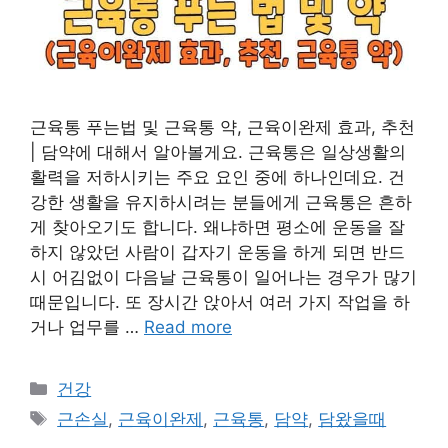
근육통 푸는법 및 근육통 약, 근육이완제 효과, 추천
| 담약에 대해서 알아볼게요. 근육통은 일상생활의
활력을 저하시키는 주요 요인 중에 하나인데요. 건
강한 생활을 유지하시려는 분들에게 근육통은 흔하
게 찾아오기도 합니다. 왜냐하면 평소에 운동을 잘
하지 않았던 사람이 갑자기 운동을 하게 되면 반드
시 어김없이 다음날 근육통이 일어나는 경우가 많기
때문입니다. 또 장시간 앉아서 여러 가지 작업을 하
거나 업무를 …
Read more
카
건강
테
태
근손실
,
근육이완제
,
근육통
,
담약
,
담왔을때
고
그