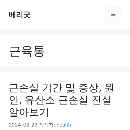
컨
텐
베리굿
메
츠
로
뉴
건
너
근육통
뛰
기
근손실 기간 및 증상, 원
인, 유산소 근손실 진실
알아보기
2024-02-23
작성자:
health