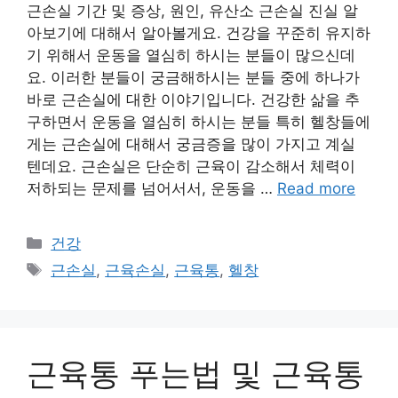
근손실 기간 및 증상, 원인, 유산소 근손실 진실 알
아보기에 대해서 알아볼게요. 건강을 꾸준히 유지하
기 위해서 운동을 열심히 하시는 분들이 많으신데
요. 이러한 분들이 궁금해하시는 분들 중에 하나가
바로 근손실에 대한 이야기입니다. 건강한 삶을 추
구하면서 운동을 열심히 하시는 분들 특히 헬창들에
게는 근손실에 대해서 궁금증을 많이 가지고 계실
텐데요. 근손실은 단순히 근육이 감소해서 체력이
저하되는 문제를 넘어서서, 운동을 …
Read more
카
건강
테
태
근손실
,
근육손실
,
근육통
,
헬창
고
그
리
근육통 푸는법 및 근육통