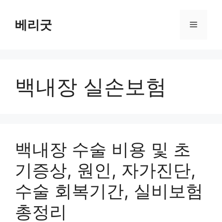
컨
텐
베리굿
메
츠
로
뉴
건
너
백내장 실손보험
뛰
기
백내장 수술 비용 및 초
기증상, 원인, 자가진단,
수술 회복기간, 실비보험
총정리