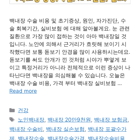
백내장 수술 비용 및 초기증상, 원인, 자가진단, 수
술 회복기간, 실비보험 에 대해 알아볼게요. 눈 관련
질환으로 가장 많이 접하는 것이 아마 백내장일 것
입니다. 노안에 의해서 근거리가 흐릿해 보이기 시
작했다면 보통 돋보기 안경을 많이 사용하시는데요.
돋보기를 써도 안개가 낀 것처럼 시야가 뿌옇게 보
이고 특정거리가 아니라 전체적으로 이런 증상이 나
타난다면 백내장을 의심해볼 수 있습니다. 오늘은
백내장 수술 비용, 가격 부터 백내장 실비보험 …
Read more
카
건강
테
태
노인백내장
,
백내장 20만9천원
,
백내장 보험금
,
고
그
백내장 수술비
,
백내장 실손보험
,
백내장 포괄수가
리
제
,
백내장수술
,
백내장수술가격
,
백내장수술비용