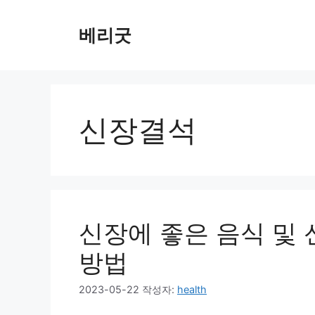
컨
텐
베리굿
츠
로
건
너
뛰
신장결석
기
신장에 좋은 음식 및 신
방법
2023-05-22
작성자:
health