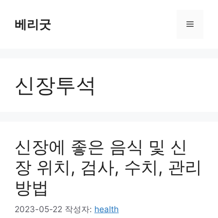
컨
텐
베리굿
메
츠
로
뉴
건
너
신장투석
뛰
기
신장에 좋은 음식 및 신
장 위치, 검사, 수치, 관리
방법
2023-05-22
작성자:
health