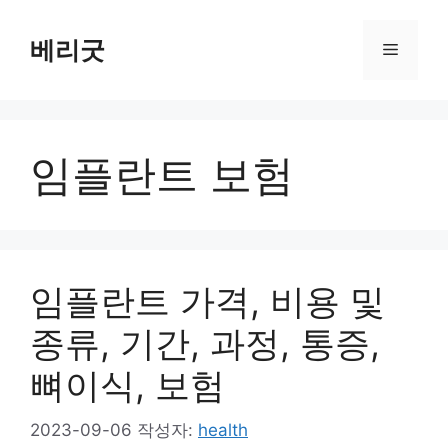
컨
텐
베리굿
메
츠
로
뉴
건
너
임플란트 보험
뛰
기
임플란트 가격, 비용 및
종류, 기간, 과정, 통증,
뼈이식, 보험
2023-09-06
작성자:
health